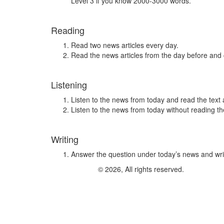
Level 3 if you know 2000-3000 words.
Reading
Read two news articles every day.
Read the news articles from the day before and
Listening
Listen to the news from today and read the text 
Listen to the news from today without reading the
Writing
Answer the question under today’s news and wri
© 2026, All rights reserved.