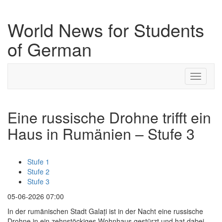
World News for Students
of German
Toggle
navigati
Eine russische Drohne trifft ein
Haus in Rumänien – Stufe 3
Stufe 1
Stufe 2
Stufe 3
05-06-2026 07:00
In der rumänischen Stadt Galați ist in der Nacht eine russische
Drohne in ein zehnstöckiges Wohnhaus gestürzt und hat dabei