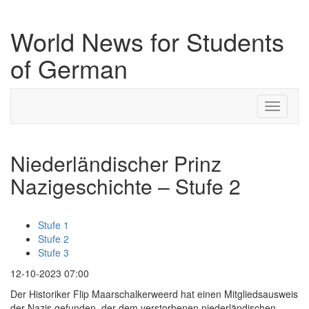
World News for Students
of German
Toggle
navigati
Niederländischer Prinz
Nazigeschichte – Stufe 2
Stufe 1
Stufe 2
Stufe 3
12-10-2023 07:00
Der Historiker Flip Maarschalkerweerd hat einen Mitgliedsausweis
der Nazis gefunden, der dem verstorbenen niederländischen