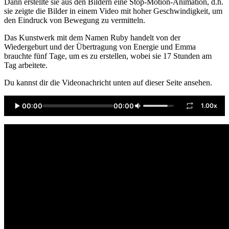
Dann erstellte sie aus den Bildern eine Stop-Motion-Animation, d.h.
sie zeigte die Bilder in einem Video mit hoher Geschwindigkeit, um
den Eindruck von Bewegung zu vermitteln.
Das Kunstwerk mit dem Namen Ruby handelt von der
Wiedergeburt und der Übertragung von Energie und Emma
brauchte fünf Tage, um es zu erstellen, wobei sie 17 Stunden am
Tag arbeitete.
Du kannst dir die Videonachricht unten auf dieser Seite ansehen.
00:00
00:00
1.00x