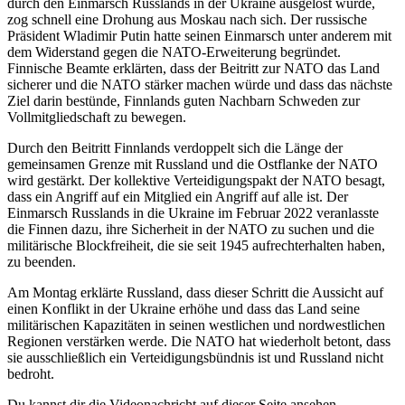
durch den Einmarsch Russlands in der Ukraine ausgelöst wurde,
zog schnell eine Drohung aus Moskau nach sich. Der russische
Präsident Wladimir Putin hatte seinen Einmarsch unter anderem mit
dem Widerstand gegen die NATO-Erweiterung begründet.
Finnische Beamte erklärten, dass der Beitritt zur NATO das Land
sicherer und die NATO stärker machen würde und dass das nächste
Ziel darin bestünde, Finnlands guten Nachbarn Schweden zur
Vollmitgliedschaft zu bewegen.
Durch den Beitritt Finnlands verdoppelt sich die Länge der
gemeinsamen Grenze mit Russland und die Ostflanke der NATO
wird gestärkt. Der kollektive Verteidigungspakt der NATO besagt,
dass ein Angriff auf ein Mitglied ein Angriff auf alle ist. Der
Einmarsch Russlands in die Ukraine im Februar 2022 veranlasste
die Finnen dazu, ihre Sicherheit in der NATO zu suchen und die
militärische Blockfreiheit, die sie seit 1945 aufrechterhalten haben,
zu beenden.
Am Montag erklärte Russland, dass dieser Schritt die Aussicht auf
einen Konflikt in der Ukraine erhöhe und dass das Land seine
militärischen Kapazitäten in seinen westlichen und nordwestlichen
Regionen verstärken werde. Die NATO hat wiederholt betont, dass
sie ausschließlich ein Verteidigungsbündnis ist und Russland nicht
bedroht.
Du kannst dir die Videonachricht auf dieser Seite ansehen.