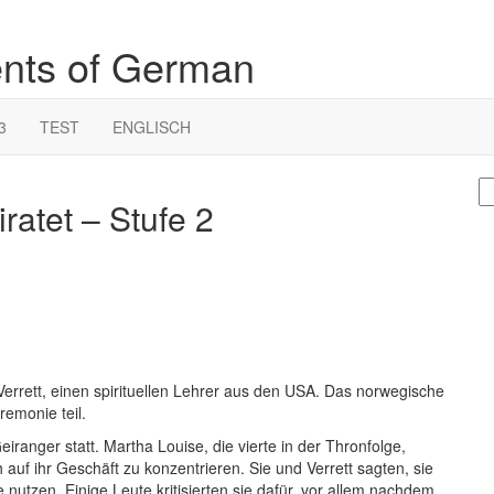
ents of German
3
TEST
ENGLISCH
S
ratet – Stufe 2
fo
errett, einen spirituellen Lehrer aus den USA. Das norwegische
emonie teil.
eiranger statt. Martha Louise, die vierte in der Thronfolge,
h auf ihr Geschäft zu konzentrieren. Sie und Verrett sagten, sie
e nutzen. Einige Leute kritisierten sie dafür, vor allem nachdem