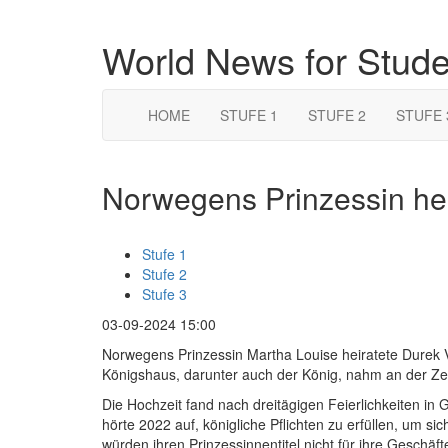
World News for Stud
HOME
STUFE 1
STUFE 2
STUFE 
Norwegens Prinzessin hei
Stufe 1
Stufe 2
Stufe 3
03-09-2024 15:00
Norwegens Prinzessin Martha Louise heiratete Durek V
Königshaus, darunter auch der König, nahm an der Zer
Die Hochzeit fand nach dreitägigen Feierlichkeiten in G
hörte 2022 auf, königliche Pflichten zu erfüllen, um sic
würden ihren Prinzessinnentitel nicht für ihre Geschäft