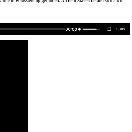
urde in Fötusstellung gefunden. An dem Skelett befand sich auch
00:00
1.00x