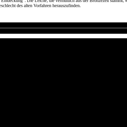
Entdeckung”. Die Leiche, die vermutlich aus der Bronzezeit stammt, w
eschlecht des alten Vorfahren herauszufinden.