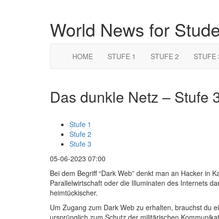
World News for Stud
HOME
STUFE 1
STUFE 2
STUFE 
Das dunkle Netz – Stufe 
Stufe 1
Stufe 2
Stufe 3
05-06-2023 07:00
Bei dem Begriff “Dark Web” denkt man an Hacker in Kap
Parallelwirtschaft oder die Illuminaten des Internets dars
heimtückischer.
Um Zugang zum Dark Web zu erhalten, brauchst du ei
ursprünglich zum Schutz der militärischen Kommunika