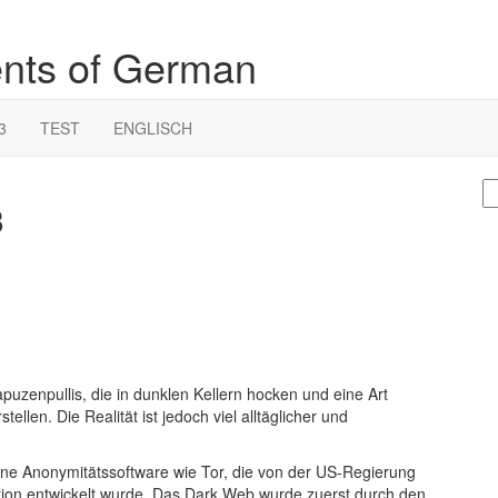
ents of German
3
TEST
ENGLISCH
S
3
fo
uzenpullis, die in dunklen Kellern hocken und eine Art
tellen. Die Realität ist jedoch viel alltäglicher und
ne Anonymitätssoftware wie Tor, die von der US-Regierung
tion entwickelt wurde. Das Dark Web wurde zuerst durch den