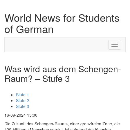
World News for Students
of German
Toggle
navigati
Was wird aus dem Schengen-
Raum? – Stufe 3
Stufe 1
Stufe 2
Stufe 3
16-09-2024 15:00
Die Zukunft des Schengen-Raums, einer grenzfreien Zone, die
420 Millionen Menschen vereint, ist aufgrund der jüngsten