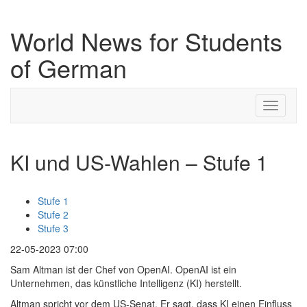
World News for Students
of German
Toggle
navigati
KI und US-Wahlen – Stufe 1
Stufe 1
Stufe 2
Stufe 3
22-05-2023 07:00
Sam Altman ist der Chef von OpenAI. OpenAI ist ein
Unternehmen, das künstliche Intelligenz (KI) herstellt.
Altman spricht vor dem US-Senat. Er sagt, dass KI einen Einfluss