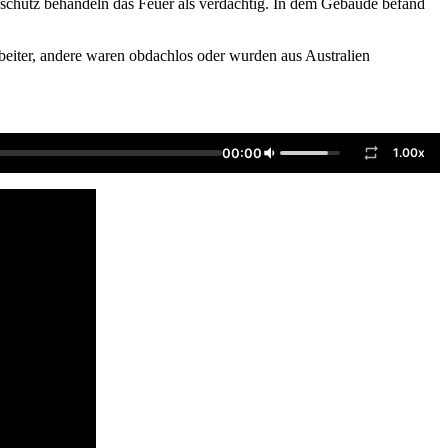
enschutz behandeln das Feuer als verdächtig. In dem Gebäude befand
eiter, andere waren obdachlos oder wurden aus Australien
00:00
1.00x