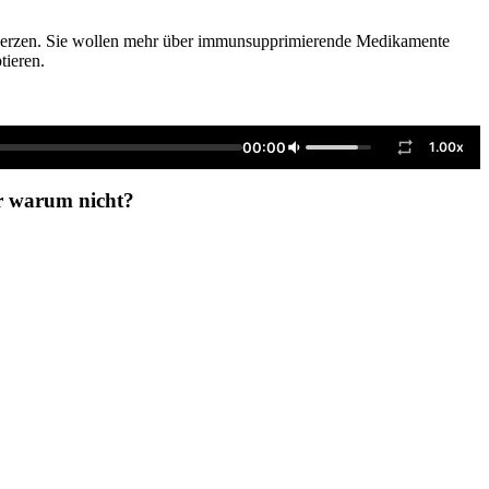
ineherzen. Sie wollen mehr über immunsupprimierende Medikamente
tieren.
00:00
1.00x
er warum nicht?