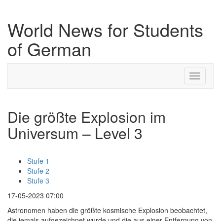
World News for Students
of German
Toggle
navigati
Die größte Explosion im
Universum – Level 3
Stufe 1
Stufe 2
Stufe 3
17-05-2023 07:00
Astronomen haben die größte kosmische Explosion beobachtet,
die jemals aufgezeichnet wurde und die aus einer Entfernung von