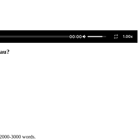
00:00
1.00x
hau?
 2000-3000 words.